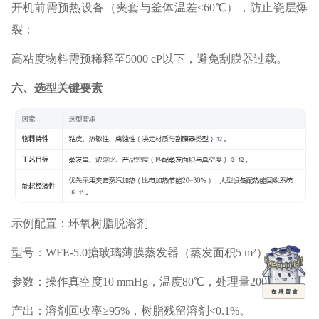
开机前需预热设备（夹套与釜体温差≤60℃），防止瓷层爆
裂；
高粘度物料需预稀释至5000 cP以下，避免刮膜器过载。
六、选型关键要素‌
示例配置‌：环氧树脂脱溶剂
型号‌：WFE-5.0搪玻璃薄膜蒸发器（蒸发面积5 m²）；
参数‌：操作真空度10 mmHg，温度80℃，处理量200 L/h；
产出‌：溶剂回收率≥95%，树脂残留溶剂<0.1%。