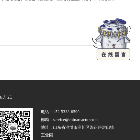
系方式
电话：
152-5338-8599
邮箱：service@chinareactor.com
地址：山东省淄博市淄川区崇正路洪山镇
工业园