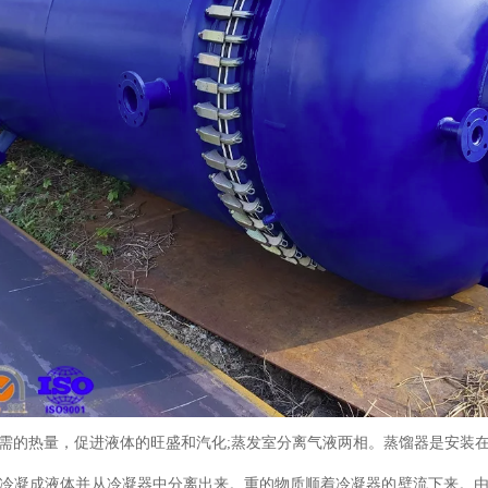
需的热量，促进液体的旺盛和汽化;蒸发室分离气液两相。蒸馏器是安装
冷凝成液体并从冷凝器中分离出来。重的物质顺着冷凝器的壁流下来。